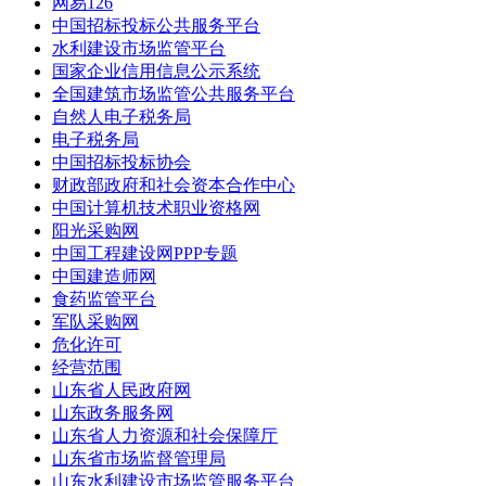
网易126
中国招标投标公共服务平台
水利建设市场监管平台
国家企业信用信息公示系统
全国建筑市场监管公共服务平台
自然人电子税务局
电子税务局
中国招标投标协会
财政部政府和社会资本合作中心
中国计算机技术职业资格网
阳光采购网
中国工程建设网PPP专题
中国建造师网
食药监管平台
军队采购网
危化许可
经营范围
山东省人民政府网
山东政务服务网
山东省人力资源和社会保障厅
山东省市场监督管理局
山东水利建设市场监管服务平台