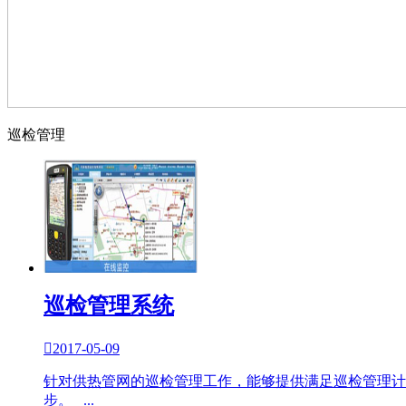
巡检管理
巡检管理系统

2017-05-09
针对供热管网的巡检管理工作，能够提供满足巡检管理计
步。 ...