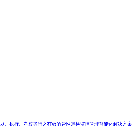
划、执行、考核等行之有效的管网巡检监控管理智能化解决方案