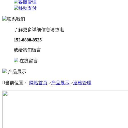
客服管理
移动支付
联系我们
了解更多详细信息请致电
152-8888-8525
或给我们留言
在线留言
产品展示

当前位置：
网站首页
>
产品展示
>
巡检管理