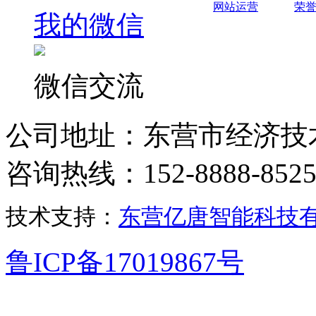
网站运营
荣
我的微信
微信交流
公司地址：东营市经济技
咨询热线：152-8888-852
技术支持：
东营亿唐智能科技
鲁ICP备17019867号