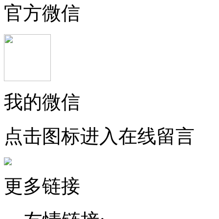
官方微信
我的微信
点击图标进入在线留言
更多链接