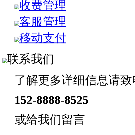
收费管理
客服管理
移动支付
联系我们
了解更多详细信息请致
152-8888-8525
或给我们留言