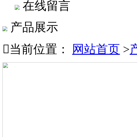
在线留言
产品展示

当前位置：
网站首页
>